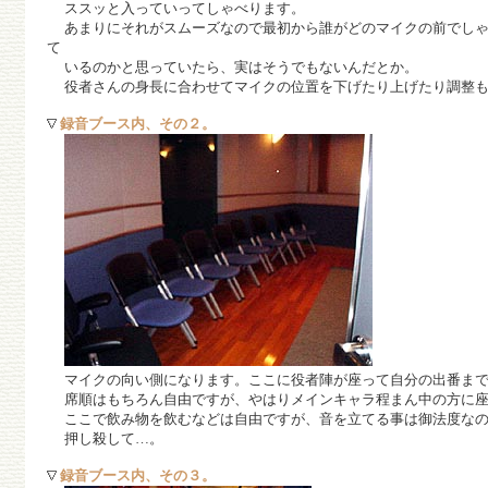
ススッと入っていってしゃべります。
あまりにそれがスムーズなので最初から誰がどのマイクの前でしゃ
て
いるのかと思っていたら、実はそうでもないんだとか。
役者さんの身長に合わせてマイクの位置を下げたり上げたり調整も
録音ブース内、その２。
マイクの向い側になります。ここに役者陣が座って自分の出番まで
席順はもちろん自由ですが、やはりメインキャラ程まん中の方に座
ここで飲み物を飲むなどは自由ですが、音を立てる事は御法度なの
押し殺して…。
録音ブース内、その３。