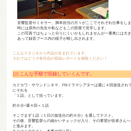
音響監督やミキサー、脚本担当の方々がここでそれぞれ仕事をしま
時には原作の先生や私などもこの部屋で見学します。
この写真ではちょっと分りにくいかもしれませんが一番奥には大き
あって録音ブース内の様子が映し出されます。
こんなスタジオから作品が生まれています。
それではどうぞ各作品の収録レポートを御覧ください！
[2] こんな手順で収録していくんです。
カドカワ・サウンドシネマ、FMドラマシアターは週に４回放送され
にそれを
「１話」として括っています。
約６分×週４回＝１話
そこでまず１話（１日の放送分の約６分）を通してテスト。
その後、音響監督らの細かいチェックが入り、その要望が役者さんへ
と進みます。