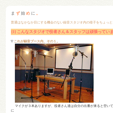
ま
ず
始
め
に
。
普通はなかなか目にする機会のない録音スタジオ内の様子をちょっと
[1] こんなスタジオで役者さん＆スタッフは頑張ってい
これが録音ブース内、その１。
マイクが３本ありますが、役者さん達は自分の出番が来ると空いて
に