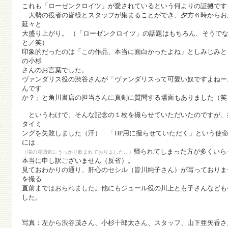
これも「ローゼンクロイツ」が愛されているという何よりの証拠です
大勢の役者の皆様とスタッフが集まることができ、夕方６時からお
延々と
大盛り上がり。 （「ローゼンクロイツ」の話題はもちろん、そうで
と／笑）
印象的だったのは「この作品、本当に面白かったよね」としみじみと
の小杉
さんのお言葉でした。
ヴァンダリス役の渋谷さんが「ヴァンダリスって可愛い奴ですよねー
んです
か？」と角川書店の担当さんに真剣に質問する場面もありました（笑
というわけで、そんな記念の１枚を撮らせていただいたのですが、
タイミ
ングを失敗しました（汗） 「HP用に撮らせていただく」という使
には
帰られてしまった方が多くいら
（場の雰囲気にうっかり飲まれておりました…）
本当に申し訳ございません（反省）。
見ておわかりの通り、肝心のセシル（皆川純子さん）が写っておりま
を撮る
直前まではおられました。他にもジュール役の川上とも子さんなども
した。
写真：左から渋谷茂さん、小杉十郎太さん、スタッフ、山下亜矢香さ